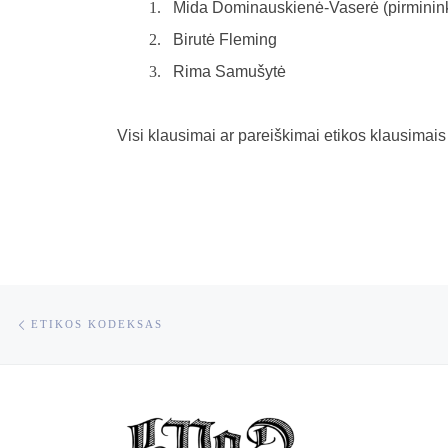
Mida Dominauskienė-Vaserė (pirminink
Birutė Fleming
Rima Samušytė
Visi klausimai ar pareiškimai etikos klausimais
Post navigation
Previous post
ETIKOS KODEKSAS