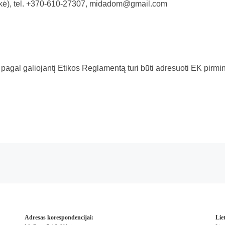
ė), tel. +370-610-27307,
midadom@gmail.com
 pagal galiojantį Etikos Reglamentą turi
būti adresuoti EK pirmin
Adresas korespondencijai:
Lie