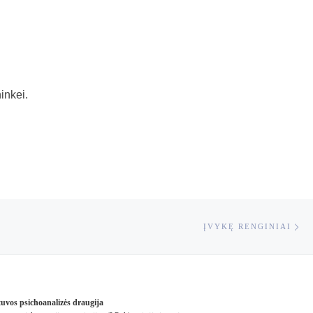
inkei.
Ne
ĮVYKĘ RENGINIAI
tuvos psichoanalizės draugija