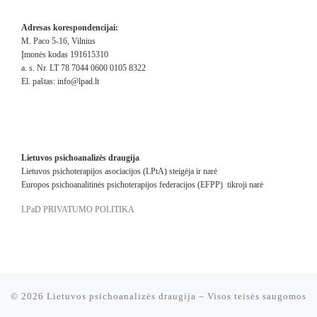
Adresas korespondencijai:
M. Paco 5-16, Vilnius
Įmonės kodas 191615310
a. s. Nr. LT 78 7044 0600 0105 8322
El. paštas:
info@lpad.lt
Lietuvos psichoanalizės draugija
Lietuvos psichoterapijos asociacijos (LPtA) steigėja ir narė
Europos psichoanalitinės psichoterapijos federacijos (EFPP) tikroji narė
LPaD PRIVATUMO POLITIKA
© 2026
Lietuvos psichoanalizės draugija
–
Visos teisės saugomos