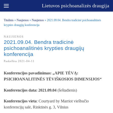
Lietuvos psichoanalizės draugija
Skip to content
Menu
Titulinis
»
Naujienos
»
Naujienos
»
2021.09.04. Bendra tradicinė psichoanalitinės
krypties draugijų konferencija
NAUJIENOS
2021.09.04. Bendra tradicinė
psichoanalitinės krypties draugijų
konferencija
Paskelbta
2021-04-11
Konferencijos pavadinimas:
„APIE TĖVĄ:
PSICHOANALITINĖS TĖVIŠKOSIOS DIMENSIJOS“
Konferencijos data: 2021.09.04
(šeštadienis)
Konferencijos vieta
: Courtyard by Marriot viešbučio
konferencijų salė, Rinktinės g. 3, Vilnius