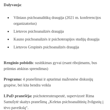
Dalyvauja
:
Vilniaus psichoanalitikų draugija (2021 m. konferencijos
organizatorius)
Lietuvos psichoanalizės draugija
Kauno psichoanalizės ir psichoterapijos studijų draugija
Lietuvos Grupinės psichoanalizės draugija
Renginio pobūdis
: susitikimas gyvai (esant ribojimams, bus
priimtas atskiras sprendimas)
Programa:
4 pranešimai ir aptarimai mažesnėse diskusijų
grupėse, bei kita bendra veikla
LPaD pranešėja:
psichotereuterapeutė, supervizorė Rima
Samušytė skaitys pranešimą „Keletas psichoanalitinių žvilgsnių į
tėvo paveikslą“.