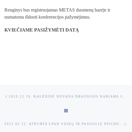
Renginys bus registruojamas METAS duomenų bazėje ir
numatoma išduoti konferencijos pažymėjimus.
KVIEČIAME PASIŽYMĖTI DATĄ
Post navigation
Previous post
2020.12.18. KALĖDINĖ DOVANA DRAUGIJOS NARIAMS IR KANDIDATAMS. PASKAITA.
BACK TO POST LIST
Ne
2021.02.22. ATKURTA LPAD VAIKŲ IR PAAUGLIŲ PSICHOANALITINĖS PSICHOTERAPIJOS SEKCIJA